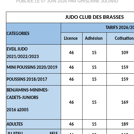
PUBLIÉE LE
07 JUIN 2026
PAR GHISLAINE JULIARD
JUDO CLUB DES BRASSES
TARIFS 2026/2
CATEGORIES
Licence
Adhésion
Cotisatio
EVEIL JUDO
46
15
109
2021/2022/2023
MINI POUSSINS 2020/2019
46
15
159
POUSSINS 2018/2017
46
15
159
BENJAMINS-MINIMES-
CADETS-JUNIORS
46
15
169
2016 à2005
ADULTES
46
15
189