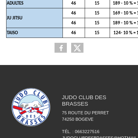
ADULTES
46
15
189 - 10 % =
46
15
169 - 10 % =
JU JITSU
46
15
189 - 10 % =
TAISO
46
15
124- 10 % = 
JUDO CLUB DES
BRASSES
75 ROUTE DU PERRET
74250
BOGEVE
TÉL. :
0663227516
JUDOCLUBDESBRASSES@HOTMAIL