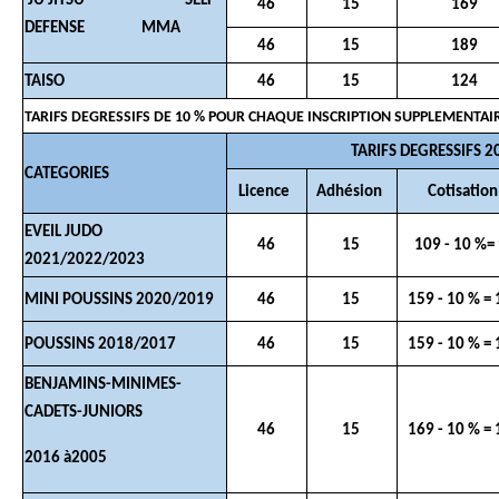
JU JITSU
SELF
46
15
169
DEFENSE MMA
46
15
189
TAISO
46
15
124
TARIFS DEGRESSIFS DE 10 % POUR CHAQUE INSCRIPTION SUPPLEMENTA
TARIFS DEGRESSIFS 
CATEGORIES
Licence
Adhésion
Cotisatio
EVEIL JUDO
46
15
109 - 10 %=
2021/2022/2023
MINI POUSSINS 2020/2019
46
15
159 - 10 % =
POUSSINS 2018/2017
46
15
159 - 10 % =
BENJAMINS-MINIMES-
CADETS-JUNIORS
46
15
169 - 10 % =
2016 à2005